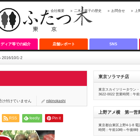
会社概要
二木の菓子の歴史
お問合せ
上
メディア等での紹介
店舗レポート
SNS
6/10/1-2
東京ソラマチ店
東京スカイツリータウン・ソ
3622-0022 営業時間：午
受け付けていません
nikinokashi
上野アメ横 第一営
RSS
feedly
Pin it
東京都台東区上野4-1-8 電話番
時間：午前10時～午後8時