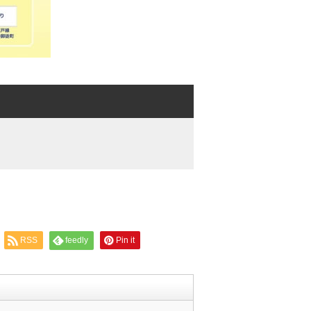
RSS
feedly
Pin it