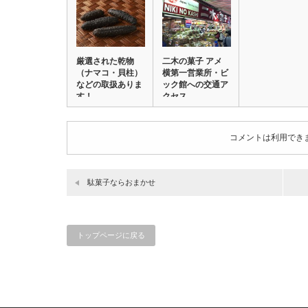
厳選された乾物
二木の菓子 アメ
（ナマコ・貝柱）
横第一営業所・ビ
などの取扱ありま
ック館への交通ア
す！
クセス
コメントは利用でき
駄菓子ならおまかせ
トップページに戻る