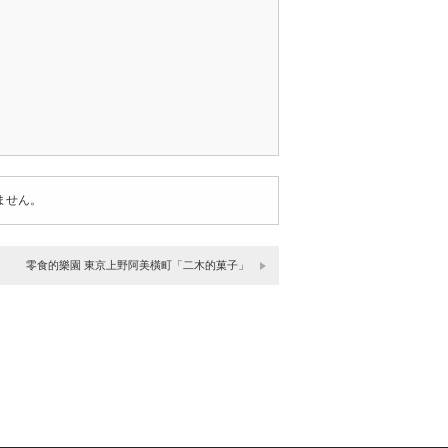
ません。
零食的樂園 東京上野阿美橫町「二木的菓子」