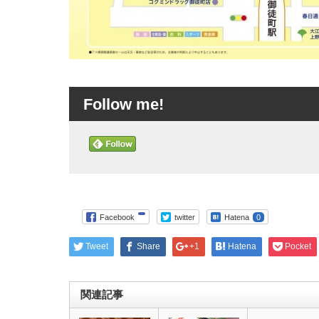
Follow me!
Facebook
twitter
Hatena
0
Tweet
Share
+1
Hatena
Pocket
関連記事