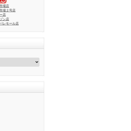
市場店
市場２号店
ー店
ゾン店
パレモール店