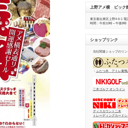
上野アメ横 ビック
東京都台東区上野4-6-1 電話番
時間：午前10時～午後8時
ショップリンク
当社関連ショップのリン
・
ふたつ木 アトレ巣鴨
二木ゴルフ オンライン
ディスカウント二木
トレーディングカードシ