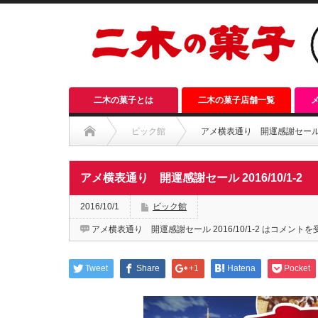
二木の菓子とは
二木の菓子店舗一覧
ビック館
アメ横表通り 開運感謝セール 201
アメ横表通り 開運感謝セール 2016/10/1-2
2016/10/1
ビック館
アメ横表通り 開運感謝セール 2016/10/1-2 は
コメントを
Tweet
Share
+1
Hatena
Pocket