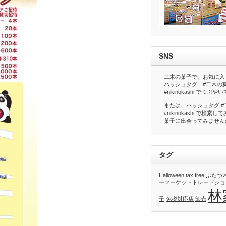
SNS
二木の菓子で、お気に入
ハッシュタグ #二木の
#nikinokashi でつ
または、ハッシュタグ #
#nikinokashi で
菓子に出会ってみません
タグ
Halloween
tax free
ふたつ
ーマーケットトレードショ
林
子
免税対応店
卸売