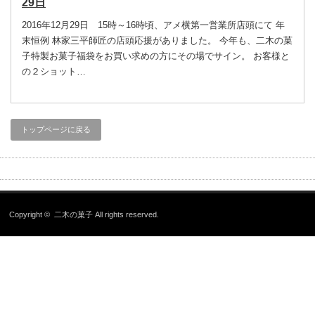
29日
2016年12月29日 15時～16時頃、アメ横第一営業所店頭にて 年
末恒例 林家三平師匠の店頭応援がありました。 今年も、二木の菓
子特製お菓子福袋をお買い求めの方にその場でサイン。 お客様と
の２ショット…
トップページに戻る
Copyright ©
二木の菓子
All rights reserved.