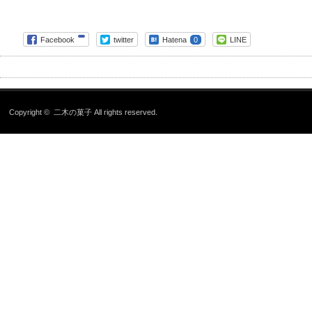
Facebook
twitter
Hatena
0
LINE
Copyright ©
二木の菓子
All rights reserved.