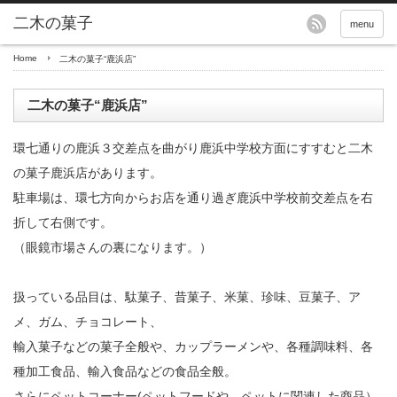
menu
Home
二木の菓子“鹿浜店”
二木の菓子“鹿浜店”
環七通りの鹿浜３交差点を曲がり鹿浜中学校方面にすすむと二木
の菓子鹿浜店があります。
駐車場は、環七方向からお店を通り過ぎ鹿浜中学校前交差点を右
折して右側です。
（眼鏡市場さんの裏になります。）
扱っている品目は、駄菓子、昔菓子、米菓、珍味、豆菓子、ア
メ、ガム、チョコレート、
輸入菓子などの菓子全般や、カップラーメンや、各種調味料、各
種加工食品、輸入食品などの食品全般。
さらにペットコーナー(ペットフードや、ペットに関連した商品）