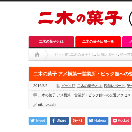
二木の菓子とは
二木の菓子店舗一覧
ビック館
,
二木の菓子とは
,
店舗レポート
,
第一営
二木の菓子 アメ横第一営業所・ビック館への
2016/8/2
ビック館
,
二木の菓子とは
,
店舗レポート
,
第
二木の菓子 アメ横第一営業所・ビック館への交通アクセス 
nikinokashi
Tweet
Share
+1
Hatena
Pocket