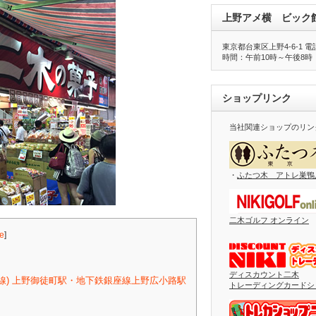
上野アメ横 ビック
東京都台東区上野4-6-1 電話番
時間：午前10時～午後8時
ショップリンク
当社関連ショップのリン
・
ふたつ木 アトレ巣鴨
二木ゴルフ オンライン
e
]
ディスカウント二木
号線) 上野御徒町駅・地下鉄銀座線上野広小路駅
トレーディングカードシ