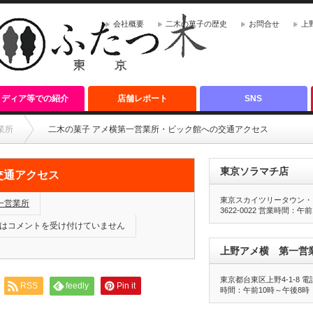
会社概要
二木の菓子の歴史
お問合せ
上
メディア等での紹介
店舗レポート
SNS
業所
二木の菓子 アメ横第一営業所・ビック館への交通アクセス
東京ソラマチ店
交通アクセス
東京スカイツリータウン・ソ
一営業所
3622-0022 営業時間：午
は
コメントを受け付けていません
上野アメ横 第一営
東京都台東区上野4-1-8 電話番
RSS
feedly
Pin it
時間：午前10時～午後8時