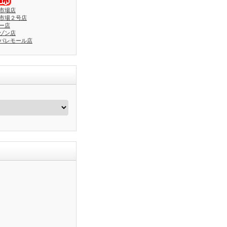
市場店
市場２号店
ー店
ゾン店
パレモール店