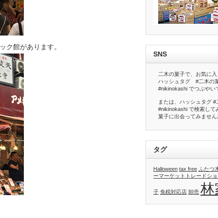
ック館があります。
SNS
二木の菓子で、お気に入
ハッシュタグ #二木の
#nikinokashi でつ
または、ハッシュタグ #
#nikinokashi で
菓子に出会ってみません
タグ
Halloween
tax free
ふたつ
ーマーケットトレードショ
林
子
免税対応店
卸売