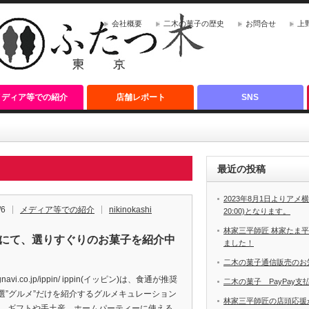
会社概要
二木の菓子の歴史
お問合せ
上
メディア等での紹介
店舗レポート
SNS
最近の投稿
2023年8月1日よりアメ横
/6
メディア等での紹介
nikinokashi
20:00)となります。
林家三平師匠 林家たま
pinにて、選りすぐりのお菓子を紹介中
ました！
二木の菓子通信販売のお
/r.gnavi.co.jp/ippin/ ippin(イッピン)は、食通が推奨
二木の菓子 PayPay
選”グルメ”だけを紹介するグルメキュレーション
林家三平師匠の店頭応援が
。 ギフトや手土産、ホームパーティーに使える