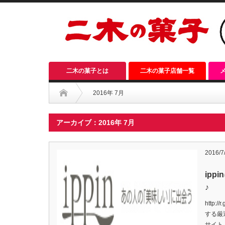
二木の菓子とは
二木の菓子店舗一覧
2016年 7月
アーカイブ：2016年 7月
2016/7
ip
♪
http:/
する厳
サイト