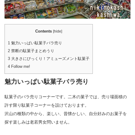
Contents
[
hide
]
1
魅力いっぱい駄菓子バラ売り
2
禁断の駄菓子まとめうり
3
大きさにびっくり！アミューズメント駄菓子
4
Follow me!
魅力いっぱい駄菓子バラ売り
駄菓子のバラ売りコーナーです。二木の菓子では、売り場面積の
許す限り駄菓子コーナーを設けております。
沢山の種類の中から、楽しい、昔懐かしい、自分好みのお菓子を
探す楽しみは老若男女問いません。