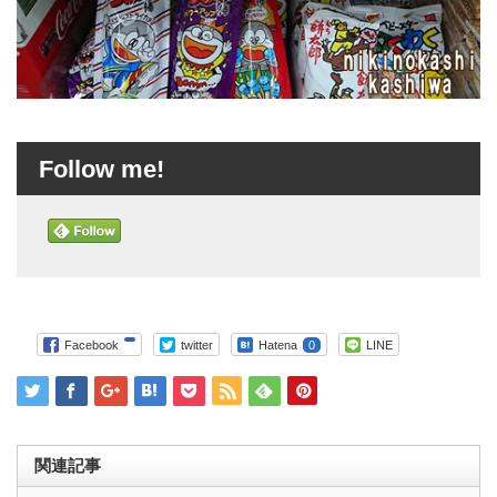
Follow me!
Facebook
twitter
Hatena
0
LINE
関連記事