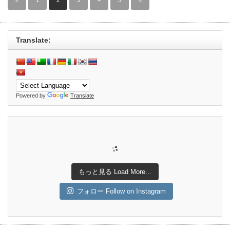
«
1
2
3
4
5
»
Translate:
Powered by
Translate
もっと見る Load More...
フォロー Follow on Instagram