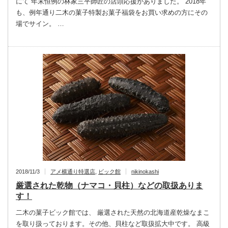
にて 年末恒例の林家三平師匠の店頭応援がありました。 2018年
も、例年通り二木の菓子特製お菓子福袋をお買い求めの方にその
場でサイン。 …
2018/11/3
アメ横通り特選店
,
ビック館
nikinokashi
厳選された乾物（ナマコ・貝柱）などの取扱ありま
す！
二木の菓子ビック館では、 厳選された天然の北海道産乾燥なまこ
を取り扱っております。その他、貝柱など取扱拡大中です。 高級