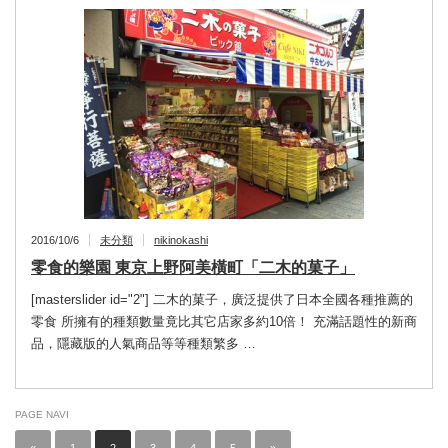
2016/10/6
未分類
nikinokashi
零食的樂園 東京上野阿美橫町「二木的菓子」
[masterslider id="2"] 二木的菓子，廣泛提供了日本全國各種推薦的
零食 所擁有的種類數量竟比其它店家多約10倍！ 充滿話題性的新商
品，隱藏版的人氣商品等等種類繁多 …
PAGE NAVI