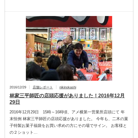
2016/12/29
店舗レポート
nikinokashi
林家三平師匠の店頭応援がありました！2016年12月
29日
2016年12月29日 15時～16時頃、アメ横第一営業所店頭にて 年
末恒例 林家三平師匠の店頭応援がありました。 今年も、二木の菓
子特製お菓子福袋をお買い求めの方にその場でサイン。 お客様と
の２ショット…