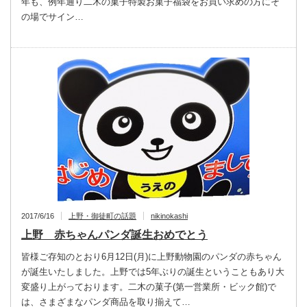
年も、例年通り二木の菓子特製お菓子福袋をお買い求めの方にそ
の場でサイン…
2017/6/16
上野・御徒町の話題
nikinokashi
上野 赤ちゃんパンダ誕生おめでとう
皆様ご存知のとおり6月12日(月)に上野動物園のパンダの赤ちゃん
が誕生いたしました。上野では5年ぶりの誕生ということもあり大
変盛り上がっております。二木の菓子(第一営業所・ビック館)で
は、さまざまなパンダ商品を取り揃えて…